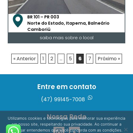
BR 101 – PR 003
Norte do Estado, Itapema, Balneário
Camboriú
saiba mais sobre o local
« Anterior
1
2
…
5
6
7
Próximo »
Entre em contato
(47) 99145-7008
Nossa Rede
Utilizamos cookies e tecnologias para melhorar sua experiência
em nosso site, respeitando sua privacidade. Ao continuar a
navegar entendemos que você concorda com as condições.