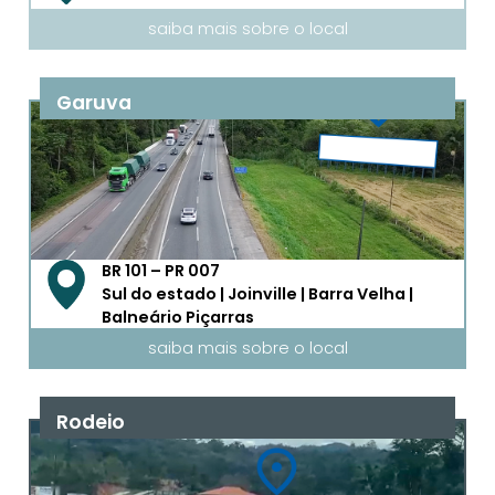
saiba mais sobre o local
Garuva
BR 101 – PR 007
Sul do estado | Joinville | Barra Velha |
Balneário Piçarras
saiba mais sobre o local
Rodeio