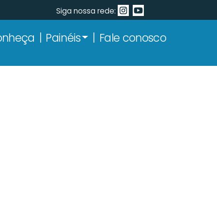
Siga nossa rede:
onheça
Painéis
Fale conosco